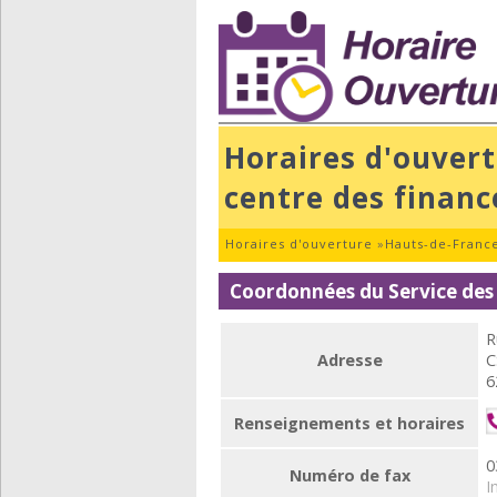
Horaires d'ouvert
centre des financ
Horaires d'ouverture
»
Hauts-de-Franc
Coordonnées du Service des 
R
Adresse
C
6
Renseignements et horaires
0
Numéro de fax
I