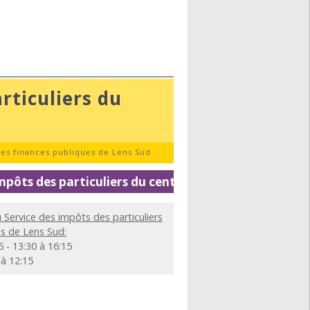
rticuliers du
des finances publiques de Lens Sud
ques de Lens Sud
mpôts des particuliers du centre des finances publiq
u Service des impôts des particuliers
es de Lens Sud:
 - 13:30 à 16:15
 à 12:15