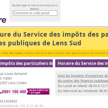
Veuillez taper le nom d'une commune ci-
dessous :
ure du Service des impôts des pa
es publiques de Lens Sud
e
»
Pas-de-Calais
»
Lens
»
Service des impôts des particuliers du centre 
impôts des particuliers du centre des finances publi
Horaire du Service des i
ue Louis-Armand
Voici les horaires d'ouverture d
S 10001
du centre des finances publiqu
2307 Lens Cedex
Du Lundi au Mardi: 08:30 à 12:15
Du Mercredi au Vendredi: 08:30
321424453
nternational: +33 3 21 42 44