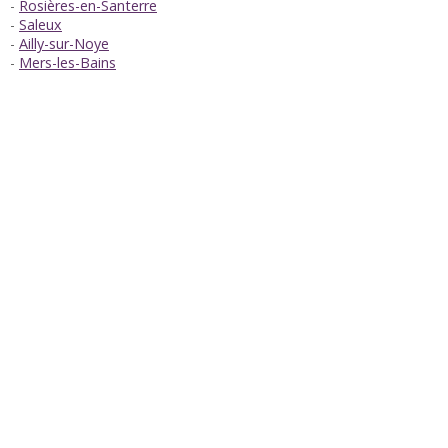
Rosières-en-Santerre
Saleux
Ailly-sur-Noye
Mers-les-Bains