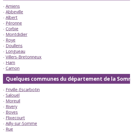
Amiens
Abbeville
Albert
Péronne
Corbie
Montdidier
Roye
Doullens
Longueau
Villers-Bretonneux
Ham
Camon
Quelques communes du département de la Som
Friville-Escarbotin
Salouël
Moreuil
Rivery
Boves
Flixecourt
Ailly-sur-Somme
Rue