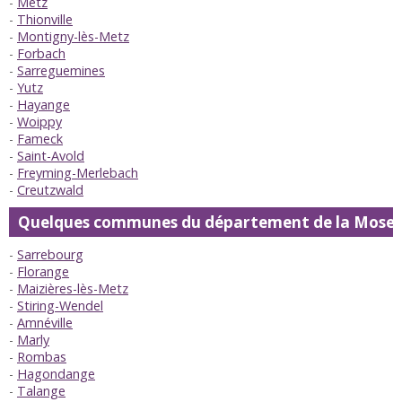
Metz
Thionville
Montigny-lès-Metz
Forbach
Sarreguemines
Yutz
Hayange
Woippy
Fameck
Saint-Avold
Freyming-Merlebach
Creutzwald
Quelques communes du département de la Mosel
Sarrebourg
Florange
Maizières-lès-Metz
Stiring-Wendel
Amnéville
Marly
Rombas
Hagondange
Talange