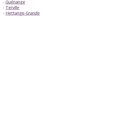
Guénange
Terville
Hettange-Grande