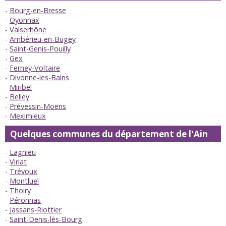
Bourg-en-Bresse
Oyonnax
Valserhône
Ambérieu-en-Bugey
Saint-Genis-Pouilly
Gex
Ferney-Voltaire
Divonne-les-Bains
Miribel
Belley
Prévessin-Moëns
Meximieux
Quelques communes du département de l'Ain
Lagnieu
Viriat
Trévoux
Montluel
Thoiry
Péronnas
Jassans-Riottier
Saint-Denis-lès-Bourg