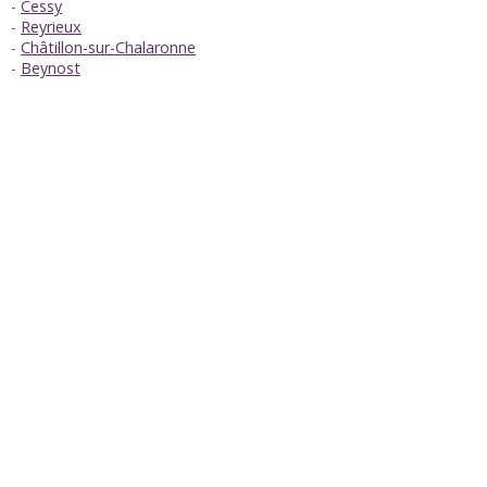
Cessy
Reyrieux
Châtillon-sur-Chalaronne
Beynost