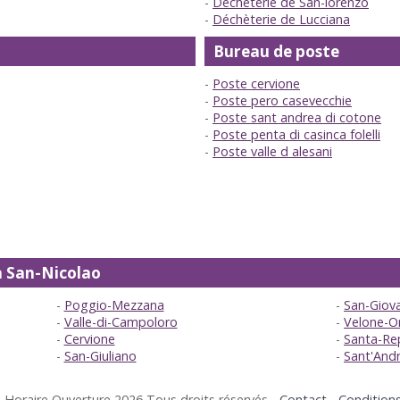
Déchèterie de San-lorenzo
Déchèterie de Lucciana
Bureau de poste
Poste cervione
Poste pero casevecchie
Poste sant andrea di cotone
Poste penta di casinca folelli
Poste valle d alesani
s à San-Nicolao
Poggio-Mezzana
San-Giova
Valle-di-Campoloro
Velone-O
Cervione
Santa-Rep
San-Giuliano
Sant'And
 Horaire Ouverture 2026 Tous droits réservés -
Contact
-
Conditions 