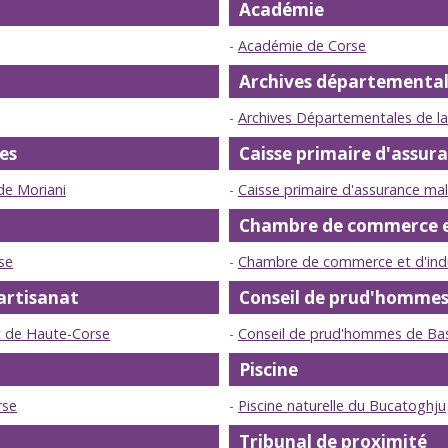
Académie
Académie de Corse
Archives départemental
Archives Départementales de l
les
Caisse primaire d'assur
 de Moriani
Caisse primaire d'assurance ma
Chambre de commerce et
se
Chambre de commerce et d'indus
artisanat
Conseil de prud'homme
t de Haute-Corse
Conseil de prud'hommes de Bas
Piscine
rse
Piscine naturelle du Bucatoghju
Tribunal de proximité