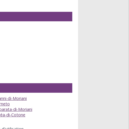
nni-di-Moriani
rneto
arata-di-Moriani
réa-di-Cotone
d'utilisation