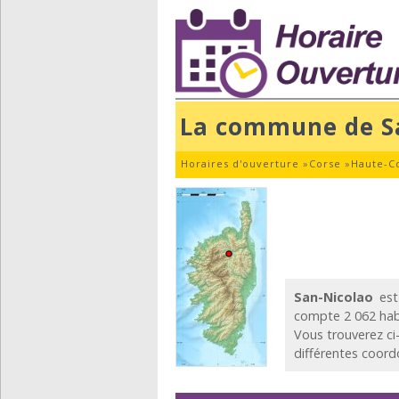
La commune de S
Horaires d'ouverture
»
Corse
»
Haute-C
San-Nicolao
est
compte 2 062 habi
Vous trouverez ci
différentes coord