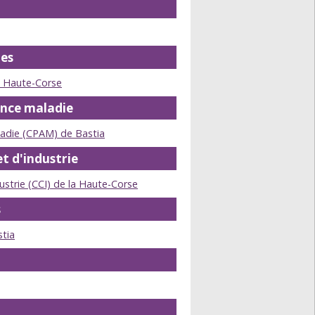
es
a Haute-Corse
ance maladie
ladie (CPAM) de Bastia
 d'industrie
trie (CCI) de la Haute-Corse
s
tia