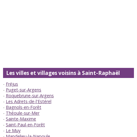
Les villes et villages voisins à Saint-Raphaël
Fréjus
Puget-sur-Argens
Roquebrune-sur-Argens
Les Adrets-de-l'Estérel
Bagnols-en-Forêt
Théoule-sur-Mer
Sainte-Maxime
Saint-Paul-en-Forêt
Le Muy
Mandelieu-la-Napoule