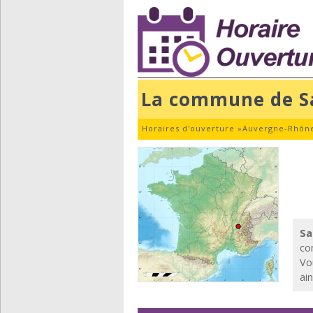
La commune de Sa
Horaires d'ouverture
»
Auvergne-Rhône
Sa
co
Vo
ai