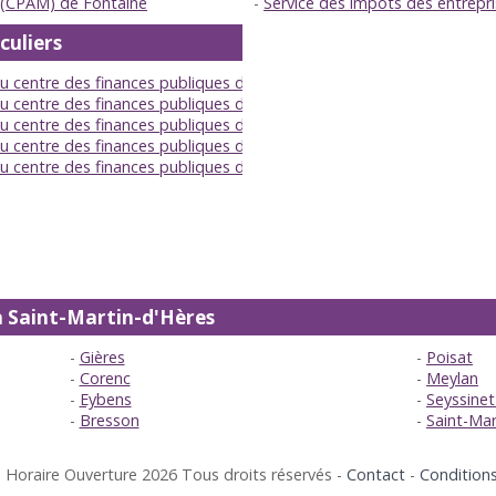
e (CPAM) de Fontaine
Service des impôts des entrepr
culiers
 du centre des finances publiques de Grenoble Gresivaudan
 du centre des finances publiques de Grenoble Belledonne
du centre des finances publiques de Grenoble Chartreuse
du centre des finances publiques de Grenoble Drac
du centre des finances publiques de Grenoble Oisans
s à Saint-Martin-d'Hères
Gières
Poisat
Corenc
Meylan
Eybens
Seyssinet
Bresson
Saint-Mar
 Horaire Ouverture 2026 Tous droits réservés -
Contact
-
Conditions 