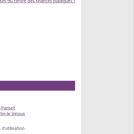
ises du centre des finances publiques de Grenoble Drac
-Pariset
tin-le-Vinoux
d'utilisation