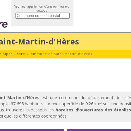
Veuillez taper le nom d'une commune ci-
dessous :
int-Martin-d'Hères
-Alpes
»
Isère
»
Commune de Saint-Martin-d'Hères
int-Martin-d'Hères
est une commune du département de l'Isè
mpte 37 695 habitants sur une superficie de 9.26 km² soit une densit
us trouverez ci-dessous les
horaires d'ouvertures des établis
nsi que les différentes coordonnées.