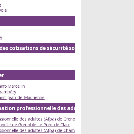
e
voie
y
s cotisations de sécurité sociale et d'allocations f
er
int-Marcellin
Chambéry
aint-Jean-de-Maurienne
mation professionnelle des adultes
ssionnelle des adultes (Afpa) de Grenoble
onnelle de Grenoble Le Pont de Claix
ssionnelle des adultes (Afpa) de Chambéry