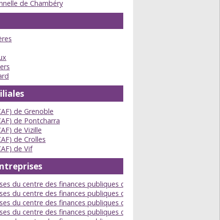
onnelle de Chambéry
ères
ux
ers
ard
liales
(CAF) de Grenoble
(CAF) de Pontcharra
AF) de Vizille
CAF) de Crolles
CAF) de Vif
ntreprises
ises du centre des finances publiques de Grenoble Gresivaudan
ises du centre des finances publiques de Grenoble Oisans Drac
ises du centre des finances publiques de Grenoble Belledonne
ises du centre des finances publiques de Grenoble Chartreuse