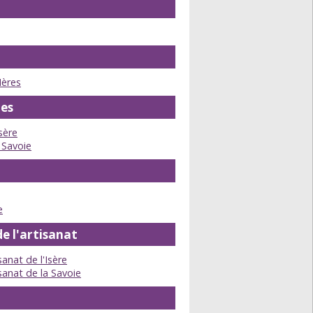
Hères
es
sère
 Savoie
e
e l'artisanat
anat de l'Isère
sanat de la Savoie