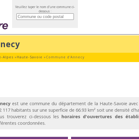
Veuillez taper le nom d'une commune ci-
dessous :
necy
-Alpes
»
Haute-Savoie
»
Commune d'Annecy
necy
est une commune du département de la Haute-Savoie ave
2 117 habitants sur une superficie de 66.93 km² soit une densité d'h
us trouverez ci-dessous les
horaires d'ouvertures des établ
fférentes coordonnées.