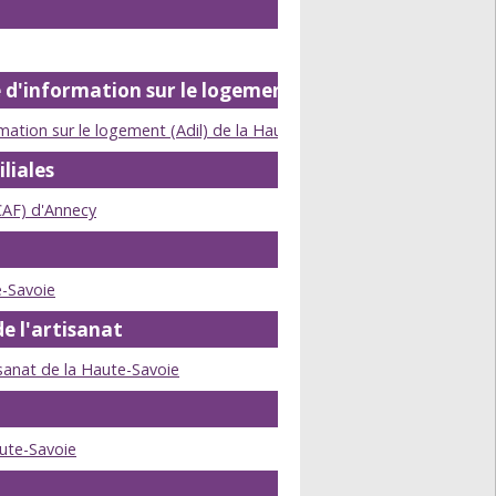
d'information sur le logement
ation sur le logement (Adil) de la Haute-Savoie
liales
(CAF) d'Annecy
e-Savoie
e l'artisanat
sanat de la Haute-Savoie
ute-Savoie