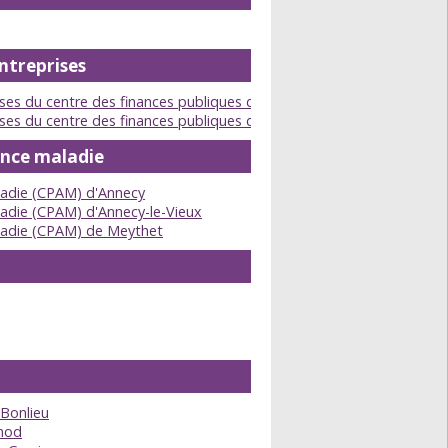
iales
ntreprises
ises du centre des finances publiques d'Annecy
ises du centre des finances publiques de Seynod
ance maladie
ladie (CPAM) d'Annecy
ladie (CPAM) d'Annecy-le-Vieux
aladie (CPAM) de Meythet
 Bonlieu
ynod