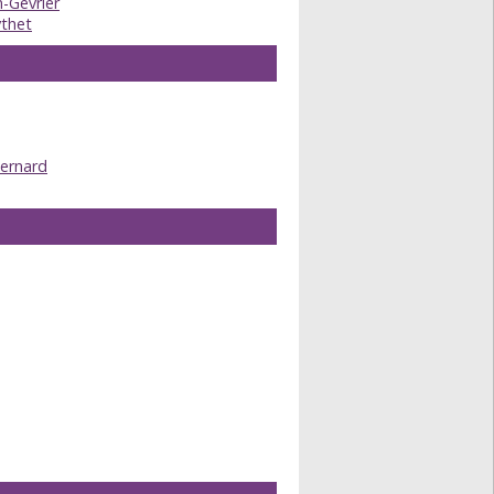
-Gevrier
ythet
ernard