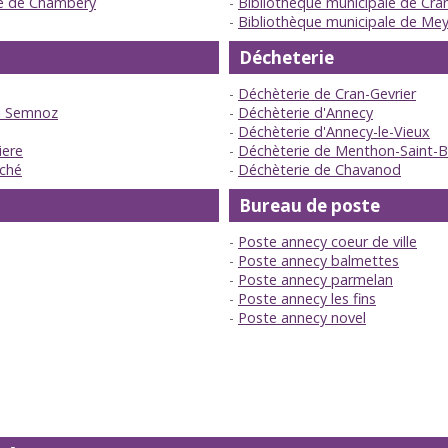
lle de Chambéry
Bibliothèque municipale de Cran
Bibliothèque municipale de Me
Décheterie
Déchèterie de Cran-Gevrier
l Semnoz
Déchèterie d'Annecy
Déchèterie d'Annecy-le-Vieux
iere
Déchèterie de Menthon-Saint-B
ché
Déchèterie de Chavanod
Bureau de poste
Poste annecy coeur de ville
Poste annecy balmettes
Poste annecy parmelan
Poste annecy les fins
Poste annecy novel