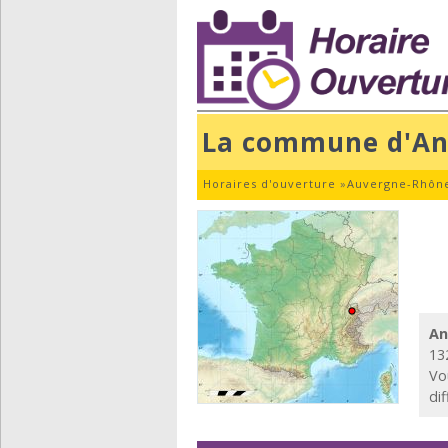
La commune d'An
Horaires d'ouverture
»
Auvergne-Rhône
An
13
Vo
di