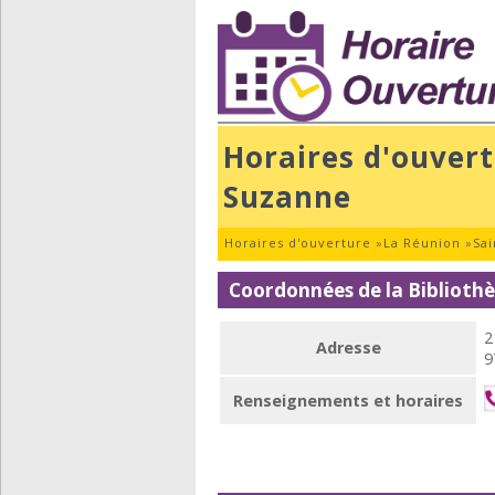
Horaires d'ouvert
Suzanne
Horaires d'ouverture
»
La Réunion
»
Sa
Coordonnées de la Biblioth
2
Adresse
9
Renseignements et horaires